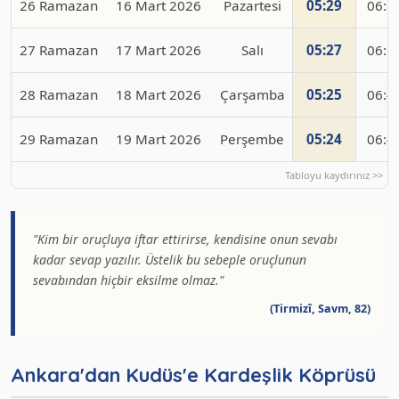
26 Ramazan
16 Mart 2026
Pazartesi
05:29
06:5
27 Ramazan
17 Mart 2026
Salı
05:27
06:5
28 Ramazan
18 Mart 2026
Çarşamba
05:25
06:4
29 Ramazan
19 Mart 2026
Perşembe
05:24
06:4
"Kim bir oruçluya iftar ettirirse, kendisine onun sevabı
kadar sevap yazılır. Üstelik bu sebeple oruçlunun
sevabından hiçbir eksilme olmaz."
(Tirmizî, Savm, 82)
Ankara'dan Kudüs'e Kardeşlik Köprüsü