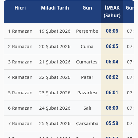
Hicri
Miladi Tarih
Gün
İMSAK
Güne
(Sahur)
1 Ramazan
19 Şubat 2026
Perşembe
06:06
07:3
2 Ramazan
20 Şubat 2026
Cuma
06:05
07:2
3 Ramazan
21 Şubat 2026
Cumartesi
06:04
07:2
4 Ramazan
22 Şubat 2026
Pazar
06:02
07:2
5 Ramazan
23 Şubat 2026
Pazartesi
06:01
07:2
6 Ramazan
24 Şubat 2026
Salı
06:00
07:2
7 Ramazan
25 Şubat 2026
Çarşamba
05:58
07:2