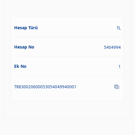
Hesap Türü
TL
Hesap No
5404994
Ek No
1
TR830020600053054049940001