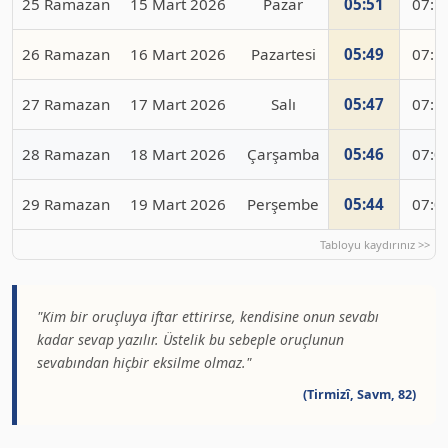
25 Ramazan
15 Mart 2026
Pazar
05:51
07:1
26 Ramazan
16 Mart 2026
Pazartesi
05:49
07:1
27 Ramazan
17 Mart 2026
Salı
05:47
07:1
28 Ramazan
18 Mart 2026
Çarşamba
05:46
07:0
29 Ramazan
19 Mart 2026
Perşembe
05:44
07:0
"Kim bir oruçluya iftar ettirirse, kendisine onun sevabı
kadar sevap yazılır. Üstelik bu sebeple oruçlunun
sevabından hiçbir eksilme olmaz."
(Tirmizî, Savm, 82)