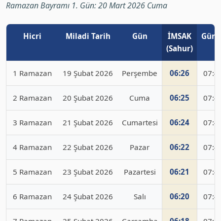
Ramazan Bayramı 1. Gün: 20 Mart 2026 Cuma
Hicri
Miladi Tarih
Gün
İMSAK
Güne
(Sahur)
1 Ramazan
19 Şubat 2026
Perşembe
06:26
07:4
2 Ramazan
20 Şubat 2026
Cuma
06:25
07:4
3 Ramazan
21 Şubat 2026
Cumartesi
06:24
07:4
4 Ramazan
22 Şubat 2026
Pazar
06:22
07:4
5 Ramazan
23 Şubat 2026
Pazartesi
06:21
07:4
6 Ramazan
24 Şubat 2026
Salı
06:20
07:4