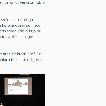
 için umut verici bir tablo
 Gazze’de sürdürdüğü
ün korunmasının yalnızca
lerin salonu doldurup bu
mda özellikle sosyal
sitesi Rektörü Prof. Dr.
cılara teşekkür ediyoruz.