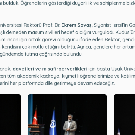
bulduk. Öğrencilerin gösterdiği duyarlılık ve sahiplenme bizler
iversitesi Rektörü Prof. Dr.
Ekrem Savaş
, Siyonist İsrail’in
şlı demeden masum sivilleri hedef aldığını vurguladı. Kudüs’
 tüm insanlığın ortak görevi olduğunu ifade eden Rektör, genç
endisini çok mutlu ettiğini belirtti. Ayrıca, gençlere her orta
ı gündemde tutma çağrısında bulundu.
larak,
davetleri ve misafirperverlikleri
için başta Uşak Üniver
n tüm akademik kadroya, kıymetli öğrencilerimize ve katılım
rini her platformda dile getirmeye devam edeceğiz.