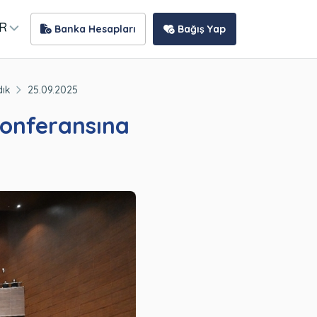
R
Banka Hesapları
Bağış Yap
dık
25.09.2025
Konferansına