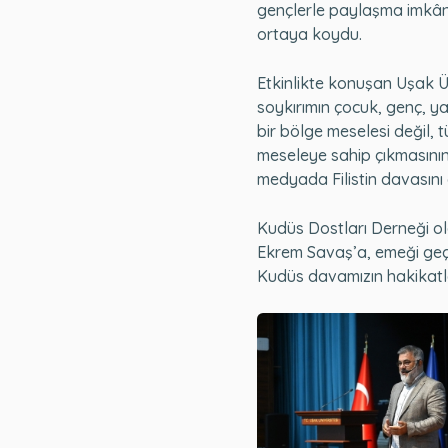
gençlerle paylaşma imkânı 
ortaya koydu.
Etkinlikte konuşan Uşak Ün
soykırımın çocuk, genç, ya
bir bölge meselesi değil,
meseleye sahip çıkmasının k
medyada Filistin davasın
Kudüs Dostları Derneği o
Ekrem Savaş’a, emeği geçe
Kudüs davamızın hakikatle