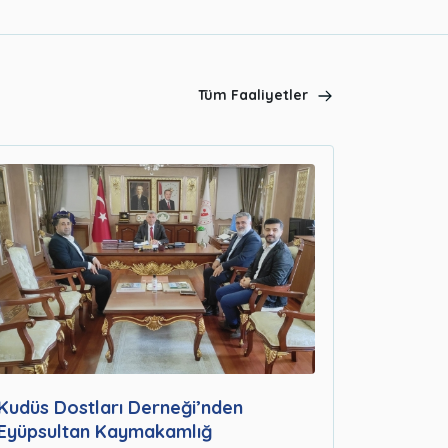
Tüm Faaliyetler
Kudüs Dostları Derneği’nden
Eyüpsultan Kaymakamlığ