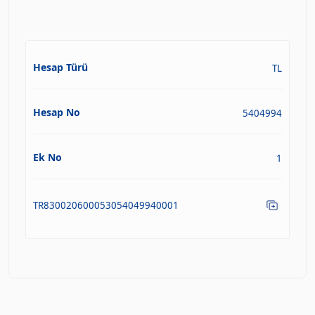
Hesap Türü
TL
Hesap No
5404994
Ek No
1
TR830020600053054049940001