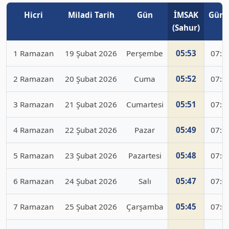
Hicri
Miladi Tarih
Gün
İMSAK
Güne
(Sahur)
1 Ramazan
19 Şubat 2026
Perşembe
05:53
07:1
2 Ramazan
20 Şubat 2026
Cuma
05:52
07:1
3 Ramazan
21 Şubat 2026
Cumartesi
05:51
07:1
4 Ramazan
22 Şubat 2026
Pazar
05:49
07:1
5 Ramazan
23 Şubat 2026
Pazartesi
05:48
07:0
6 Ramazan
24 Şubat 2026
Salı
05:47
07:0
7 Ramazan
25 Şubat 2026
Çarşamba
05:45
07:0