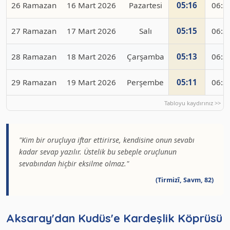
26 Ramazan
16 Mart 2026
Pazartesi
05:16
06:3
27 Ramazan
17 Mart 2026
Salı
05:15
06:3
28 Ramazan
18 Mart 2026
Çarşamba
05:13
06:3
29 Ramazan
19 Mart 2026
Perşembe
05:11
06:3
"Kim bir oruçluya iftar ettirirse, kendisine onun sevabı
kadar sevap yazılır. Üstelik bu sebeple oruçlunun
sevabından hiçbir eksilme olmaz."
(Tirmizî, Savm, 82)
Aksaray'dan Kudüs'e Kardeşlik Köprüsü